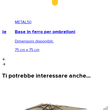
METAL50
ale
Base in ferro per ombrelloni
Dimensioni disponibili:
75 cm x 75 cm
arrow_back
arrow_forward
Ti potrebbe interessare anche…