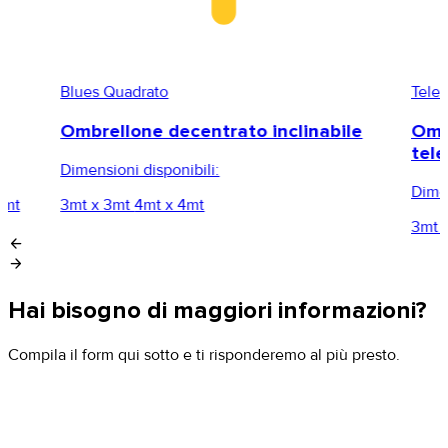
Blues Quadrato
Tele
Ombrellone decentrato inclinabile
Omb
tel
Dimensioni disponibili:
Dimen
4mt
3mt x 3mt
4mt x 4mt
3mt 
arrow_back
arrow_forward
Hai bisogno di maggiori informazioni?
Compila il form qui sotto e ti risponderemo al più presto.