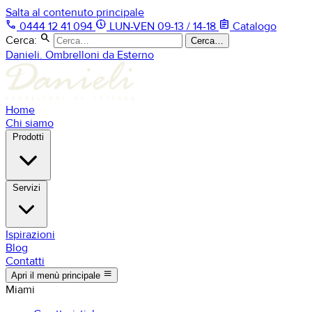
Salta al contenuto principale
phone
nest_clock_farsight_analog
assignment
0444 12 41 094
LUN-VEN 09-13 / 14-18
Catalogo
search
Cerca:
Cerca…
Danieli. Ombrelloni da Esterno
Home
Chi siamo
Prodotti
Servizi
Ispirazioni
Blog
Contatti
menu
Apri il menù principale
Miami