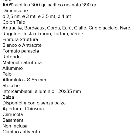
100% acrilico 300 gr, acrilico resinato 390 gr
Dimensione
ø 2,5 mt, ø 3 mt, ø 3,5 mt, ø 4 mt
Colori Telo
Antracite, Bordeaux, Corda, Ecrù, Giallo, Grigio acciaio, Nero,
Ruggine, Testa di moro, Tortora, Verde
Finitura Struttura
Bianco o Antracite
Formato parasole
Rotondo
Materiale Struttura
Alluminio
Palo
Alluminio - Ø 55 mm
Stecche
Intercambiabili alluminio - 20x35 mm
Balza
Disponibile con o senza balza
Apertura - Chiusura
Carrucola
Basamenti
Non inclusa
Camino antivento