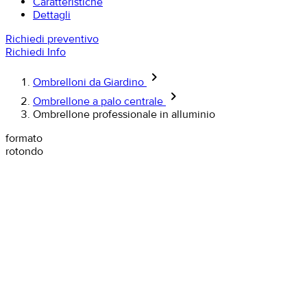
Caratteristiche
Dettagli
Richiedi preventivo
Richiedi Info
keyboard_arrow_right
Ombrelloni da Giardino
keyboard_arrow_right
Ombrellone a palo centrale
Ombrellone professionale in alluminio
formato
rotondo