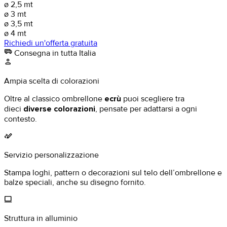
ø 2,5 mt
ø 3 mt
ø 3,5 mt
ø 4 mt
Richiedi un'offerta gratuita
airport_shuttle
Consegna in tutta Italia
person
Ampia scelta di colorazioni
Oltre al classico ombrellone
ecrù
puoi scegliere tra
dieci
diverse colorazioni
, pensate per adattarsi a ogni
contesto.
stylus_note
Servizio personalizzazione
Stampa loghi, pattern o decorazioni sul telo dell’ombrellone e
balze speciali, anche su disegno fornito.
computer
Struttura in alluminio