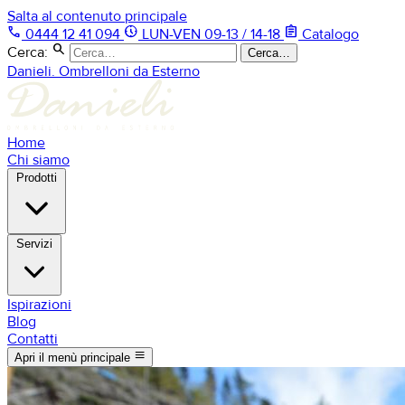
Salta al contenuto principale
phone
nest_clock_farsight_analog
assignment
0444 12 41 094
LUN-VEN 09-13 / 14-18
Catalogo
search
Cerca:
Cerca…
Danieli. Ombrelloni da Esterno
Home
Chi siamo
Prodotti
Servizi
Ispirazioni
Blog
Contatti
menu
Apri il menù principale