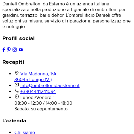
Danieli Ombrelloni da Esterno è un’azienda italiana
specializzata nella produzione artigianale di ombrelloni per
giardini, terrazzo, bar e dehor. L’ombrellificio Danieli offre
soluzioni su misura, servizio di riparazione, personalizzazione
e noleggio.
Profili social
Recapiti
location_on
Via Madonna, 1/A
36045 Lonigo (VI)
mail
info@ombrellonidaesterno.it
phone
+3904441241094
nest_clock_farsight_analog
Lunedì/Venerdì:
08:30 - 12:30 / 14:00 - 18:00
Sabato: su appuntamento
L'azienda
Chi siamo