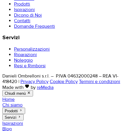
Prodotti
Ispirazioni
Dicono di Noi
Contatti
Domande Frequenti
Servizi
Personalizzazioni
Riparazioni
Noleggio
Resi e Rimborsi
Danieli Ombrelloni s.r.l. – P.IVA 04632000248 – REA VI-
418420
|
Privacy Policy
Cookie Policy
Termini e condizioni
favorite
Made with
by
reMedia
close
Chiudi menù
Home
Chi siamo
keyboard_arrow_right
Prodotti
keyboard_arrow_right
Servizi
Ispirazioni
Blog