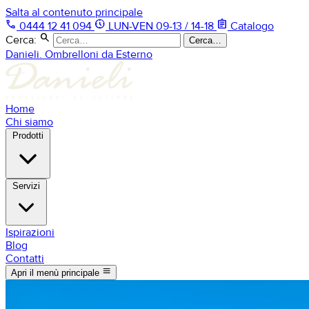
Salta al contenuto principale
phone
nest_clock_farsight_analog
assignment
0444 12 41 094
LUN-VEN 09-13 / 14-18
Catalogo
search
Cerca:
Cerca…
Danieli. Ombrelloni da Esterno
Home
Chi siamo
Prodotti
Servizi
Ispirazioni
Blog
Contatti
menu
Apri il menù principale