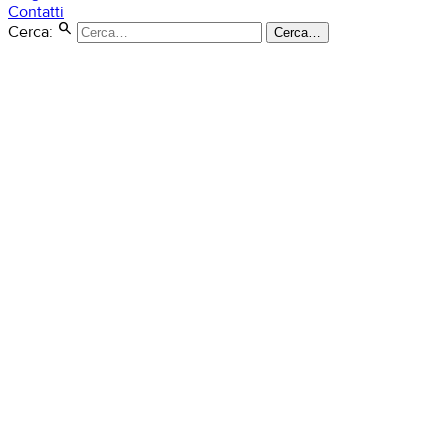
Contatti
search
Cerca:
Cerca…