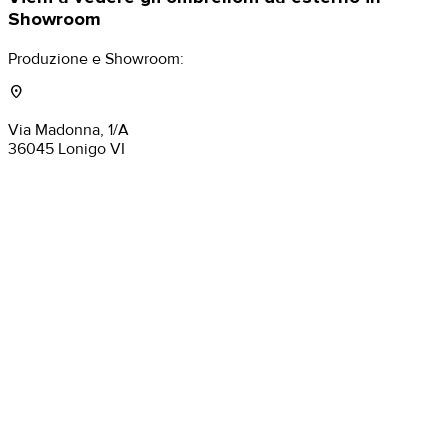
Showroom
Produzione e Showroom:
location_on
Via Madonna, 1/A
36045 Lonigo VI