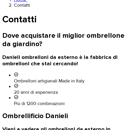
Contatti
Contatti
Dove acquistare il miglior ombrellone
da giardino?
Danieli ombrelloni da esterno è la fabbrica di
ombrelloni che stai cercando!
check_circle
Ombrelloni artigianali Made in Italy
check_circle
20 anni di esperienza
check_circle
Più di 1200 combinazioni
Ombrellificio Danieli
Vieni a vedere gli ombrelloni da esterno in