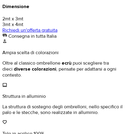
Dimensione
2mt x 3mt
3mt x 4mt
Richiedi un'offerta gratuita
airport_shuttle
Consegna in tutta Italia
person
Ampia scelta di colorazioni
Oltre al classico ombrellone
ecrù
puoi scegliere tra
dieci
diverse colorazioni
, pensate per adattarsi a ogni
contesto.
computer
Struttura in alluminio
La struttura di sostegno degli ombrelloni, nello specifico il
palo e le stecche, sono realizzate in alluminio.
favorite
Telo in acrilico 100%