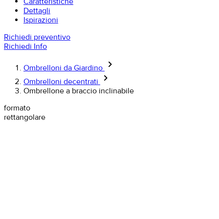
Caratteristiche
Dettagli
Ispirazioni
Richiedi preventivo
Richiedi Info
keyboard_arrow_right
Ombrelloni da Giardino
keyboard_arrow_right
Ombrelloni decentrati
Ombrellone a braccio inclinabile
formato
rettangolare