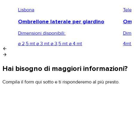
Lisbona
Tele
Ombrellone laterale per giardino
Omb
Dimensioni disponibili:
Dimen
ø 2,5 mt
ø 3 mt
ø 3,5 mt
ø 4 mt
4mt 
arrow_back
arrow_forward
Hai bisogno di maggiori informazioni?
Compila il form qui sotto e ti risponderemo al più presto.