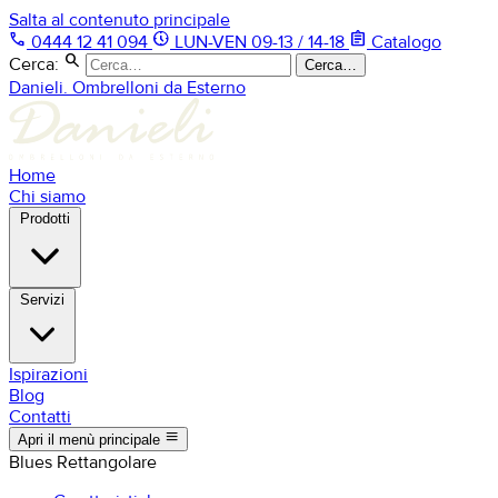
Salta al contenuto principale
phone
nest_clock_farsight_analog
assignment
0444 12 41 094
LUN-VEN 09-13 / 14-18
Catalogo
search
Cerca:
Cerca…
Danieli. Ombrelloni da Esterno
Home
Chi siamo
Prodotti
Servizi
Ispirazioni
Blog
Contatti
menu
Apri il menù principale
Blues Rettangolare