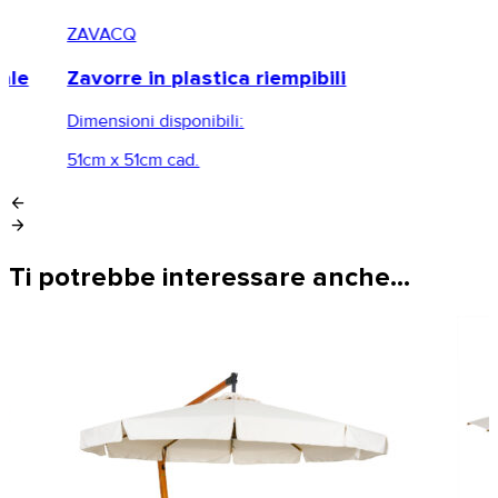
ZAVACQ
ale
Zavorre in plastica riempibili
Dimensioni disponibili:
51cm x 51cm cad.
arrow_back
arrow_forward
Ti potrebbe interessare anche…