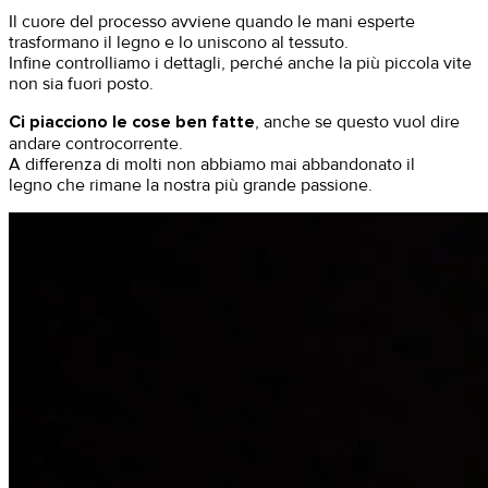
Il cuore del processo avviene quando
le mani esperte
trasformano il legno e lo uniscono al tessuto.
Infine controlliamo i dettagli, perché anche la più piccola vite
non sia fuori posto.
Ci piacciono le cose ben fatte
, anche se questo vuol dire
andare controcorrente.
A differenza di molti non abbiamo mai abbandonato il
legno
che rimane la nostra più grande passione.