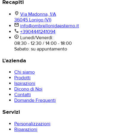
Recapiti
location_on
Via Madonna, 1/A
36045 Lonigo (VI)
mail
info@ombrellonidaesterno.it
phone
+3904441241094
nest_clock_farsight_analog
Lunedì/Venerdì:
08:30 - 12:30 / 14:00 - 18:00
Sabato: su appuntamento
L'azienda
Chi siamo
Prodotti
Ispirazioni
Dicono di Noi
Contatti
Domande Frequenti
Servizi
Personalizzazioni
Riparazioni