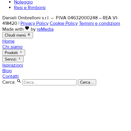
Noleggio
Resi e Rimborsi
Danieli Ombrelloni s.r.l. – P.IVA 04632000248 – REA VI-
418420
|
Privacy Policy
Cookie Policy
Termini e condizioni
favorite
Made with
by
reMedia
close
Chiudi menù
Home
Chi siamo
keyboard_arrow_right
Prodotti
keyboard_arrow_right
Servizi
Ispirazioni
Blog
Contatti
search
Cerca:
Cerca…