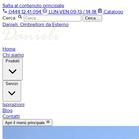
Salta al contenuto principale
phone
nest_clock_farsight_analog
assignment
0444 12 41 094
LUN-VEN 09-13 / 14-18
Catalogo
search
Cerca:
Cerca…
Danieli. Ombrelloni da Esterno
Home
Chi siamo
Prodotti
Servizi
Ispirazioni
Blog
Contatti
menu
Apri il menù principale