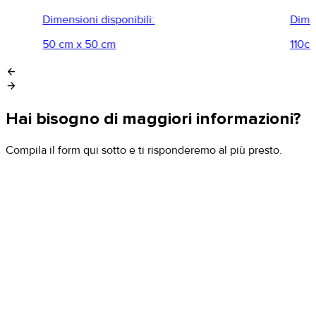
Dimensioni disponibili:
Dimen
50 cm x 50 cm
110c
arrow_back
arrow_forward
Hai bisogno di maggiori informazioni?
Compila il form qui sotto e ti risponderemo al più presto.