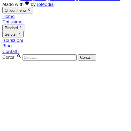
favorite
Made with
by
reMedia
close
Chiudi menù
Home
Chi siamo
keyboard_arrow_right
Prodotti
keyboard_arrow_right
Servizi
Ispirazioni
Blog
Contatti
search
Cerca:
Cerca…