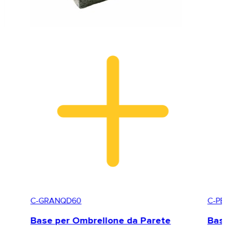
C-GRANQD60
C-PB
Base per Ombrellone da Parete
Base