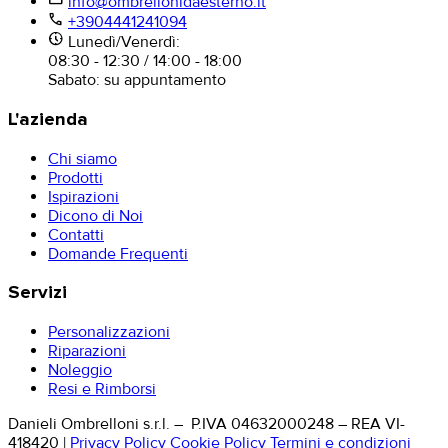
info@ombrellonidaesterno.it
phone
+3904441241094
nest_clock_farsight_analog
Lunedì/Venerdì:
08:30 - 12:30 / 14:00 - 18:00
Sabato: su appuntamento
L'azienda
Chi siamo
Prodotti
Ispirazioni
Dicono di Noi
Contatti
Domande Frequenti
Servizi
Personalizzazioni
Riparazioni
Noleggio
Resi e Rimborsi
Danieli Ombrelloni s.r.l. – P.IVA 04632000248 – REA VI-
418420
|
Privacy Policy
Cookie Policy
Termini e condizioni