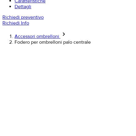
Caratteristiche
Dettagli
Richiedi preventivo
Richiedi Info
keyboard_arrow_right
Accessori ombrelloni
Fodero per ombrelloni palo centrale