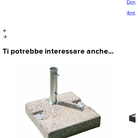
Dimen
4mt 
arrow_back
arrow_forward
Ti potrebbe interessare anche…