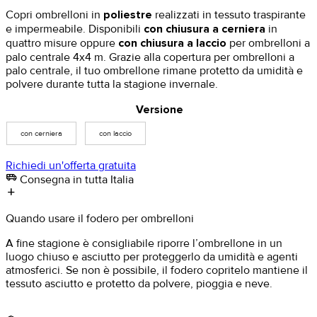
Copri ombrelloni in
poliestre
realizzati in tessuto traspirante
e impermeabile. Disponibili
con chiusura a cerniera
in
quattro misure oppure
con chiusura a laccio
per ombrelloni a
palo centrale 4x4 m. Grazie alla copertura per ombrelloni a
palo centrale, il tuo ombrellone rimane protetto da umidità e
polvere durante tutta la stagione invernale.
Versione
con cerniera
con laccio
Richiedi un'offerta gratuita
airport_shuttle
Consegna in tutta Italia
add
Quando usare il fodero per ombrelloni
A fine stagione è consigliabile riporre l’ombrellone in un
luogo chiuso e asciutto per proteggerlo da umidità e agenti
atmosferici. Se non è possibile, il fodero copritelo mantiene il
tessuto asciutto e protetto da polvere, pioggia e neve.