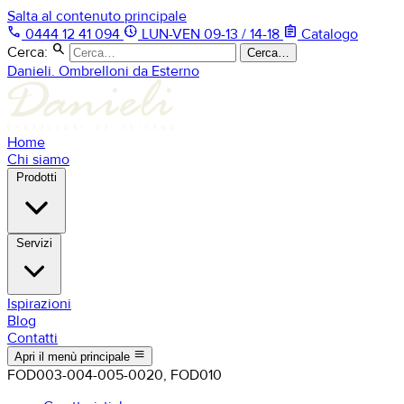
Salta al contenuto principale
phone
nest_clock_farsight_analog
assignment
0444 12 41 094
LUN-VEN 09-13 / 14-18
Catalogo
search
Cerca:
Cerca…
Danieli. Ombrelloni da Esterno
Home
Chi siamo
Prodotti
Servizi
Ispirazioni
Blog
Contatti
menu
Apri il menù principale
FOD003-004-005-0020, FOD010