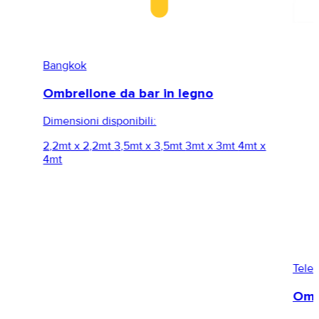
Bangkok
Ombrellone da bar in legno
Dimensioni disponibili:
2,2mt x 2,2mt
3,5mt x 3,5mt
3mt x 3mt
4mt x
4mt
Tele
Omb