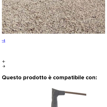
8×4
arrow_back
arrow_forward
Questo prodotto è compatibile con: