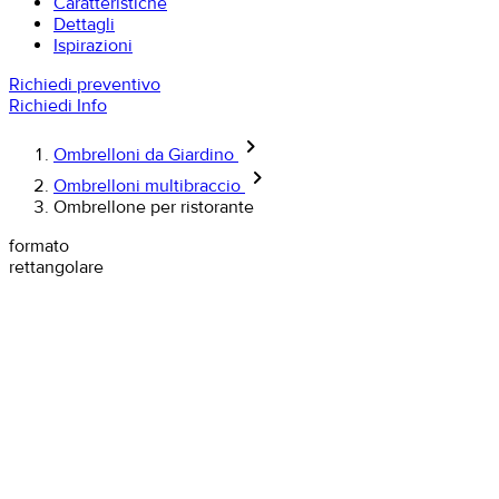
Caratteristiche
Dettagli
Ispirazioni
Richiedi preventivo
Richiedi Info
keyboard_arrow_right
Ombrelloni da Giardino
keyboard_arrow_right
Ombrelloni multibraccio
Ombrellone per ristorante
formato
rettangolare