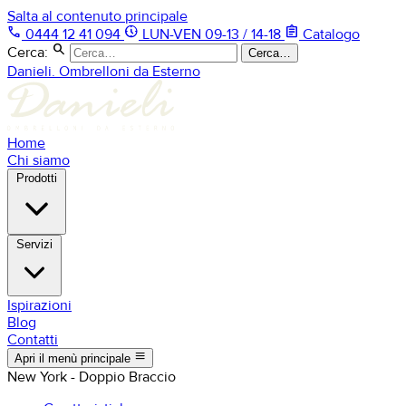
Salta al contenuto principale
phone
nest_clock_farsight_analog
assignment
0444 12 41 094
LUN-VEN 09-13 / 14-18
Catalogo
search
Cerca:
Cerca…
Danieli. Ombrelloni da Esterno
Home
Chi siamo
Prodotti
Servizi
Ispirazioni
Blog
Contatti
menu
Apri il menù principale
New York - Doppio Braccio