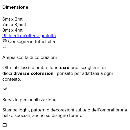
Dimensione
6mt x 3mt
7mt x 3,5mt
8mt x 4mt
Richiedi un'offerta gratuita
airport_shuttle
Consegna in tutta Italia
person
Ampia scelta di colorazioni
Oltre al classico ombrellone
ecrù
puoi scegliere tra
dieci
diverse colorazioni
, pensate per adattarsi a ogni
contesto.
stylus_note
Servizio personalizzazione
Stampa loghi, pattern o decorazioni sul telo dell’ombrellone e
balze speciali, anche su disegno fornito.
computer