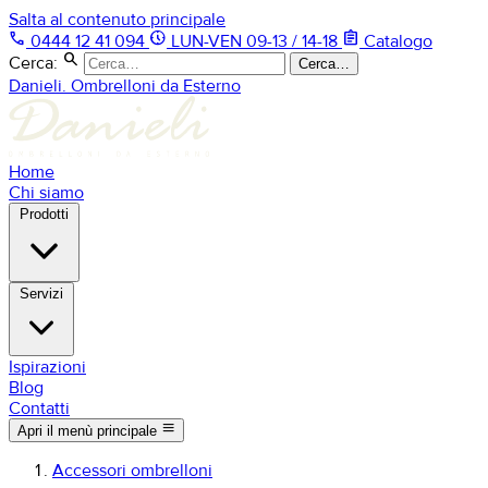
Salta al contenuto principale
phone
nest_clock_farsight_analog
assignment
0444 12 41 094
LUN-VEN 09-13 / 14-18
Catalogo
search
Cerca:
Cerca…
Danieli. Ombrelloni da Esterno
Home
Chi siamo
Prodotti
Servizi
Ispirazioni
Blog
Contatti
menu
Apri il menù principale
Accessori ombrelloni