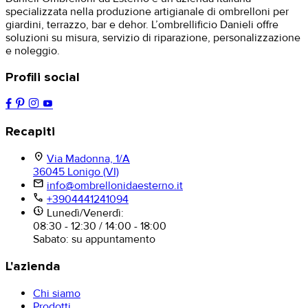
specializzata nella produzione artigianale di ombrelloni per
giardini, terrazzo, bar e dehor. L’ombrellificio Danieli offre
soluzioni su misura, servizio di riparazione, personalizzazione
e noleggio.
Profili social
Recapiti
location_on
Via Madonna, 1/A
36045 Lonigo (VI)
mail
info@ombrellonidaesterno.it
phone
+3904441241094
nest_clock_farsight_analog
Lunedì/Venerdì:
08:30 - 12:30 / 14:00 - 18:00
Sabato: su appuntamento
L'azienda
Chi siamo
Prodotti