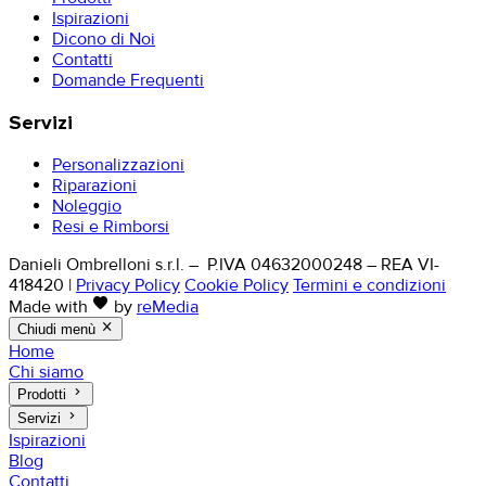
Ispirazioni
Dicono di Noi
Contatti
Domande Frequenti
Servizi
Personalizzazioni
Riparazioni
Noleggio
Resi e Rimborsi
Danieli Ombrelloni s.r.l. – P.IVA 04632000248 – REA VI-
418420
|
Privacy Policy
Cookie Policy
Termini e condizioni
favorite
Made with
by
reMedia
close
Chiudi menù
Home
Chi siamo
keyboard_arrow_right
Prodotti
keyboard_arrow_right
Servizi
Ispirazioni
Blog
Contatti