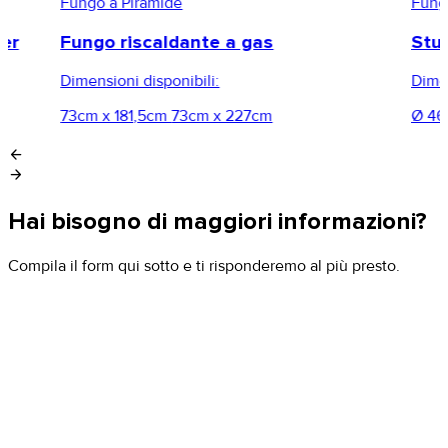
Fungo a Piramide
Fung
per
Fungo riscaldante a gas
Stu
Dimensioni disponibili:
Dimen
73cm x 181,5cm
73cm x 227cm
Ø 46
arrow_back
arrow_forward
Hai bisogno di maggiori informazioni?
Compila il form qui sotto e ti risponderemo al più presto.