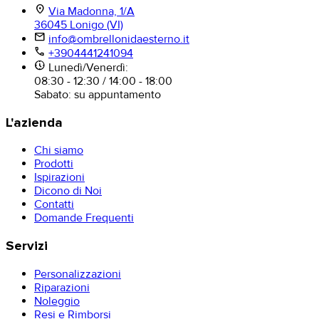
location_on
Via Madonna, 1/A
36045 Lonigo (VI)
mail
info@ombrellonidaesterno.it
phone
+3904441241094
nest_clock_farsight_analog
Lunedì/Venerdì:
08:30 - 12:30 / 14:00 - 18:00
Sabato: su appuntamento
L'azienda
Chi siamo
Prodotti
Ispirazioni
Dicono di Noi
Contatti
Domande Frequenti
Servizi
Personalizzazioni
Riparazioni
Noleggio
Resi e Rimborsi