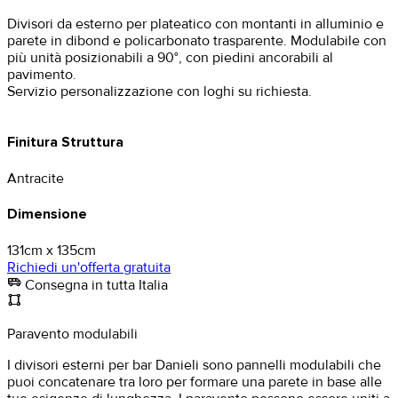
Divisori da esterno per plateatico con montanti in alluminio e
parete in dibond e policarbonato trasparente. Modulabile con
più unità posizionabili a 90°, con piedini ancorabili al
pavimento.
Servizio personalizzazione con loghi su richiesta.
Finitura Struttura
Antracite
Dimensione
131cm x 135cm
Richiedi un'offerta gratuita
airport_shuttle
Consegna in tutta Italia
activity_zone
Paravento modulabili
I divisori esterni per bar Danieli sono pannelli modulabili che
puoi concatenare tra loro per formare una parete in base alle