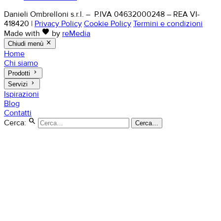
Danieli Ombrelloni s.r.l. – P.IVA 04632000248 – REA VI-
418420
|
Privacy Policy
Cookie Policy
Termini e condizioni
favorite
Made with
by
reMedia
close
Chiudi menù
Home
Chi siamo
keyboard_arrow_right
Prodotti
keyboard_arrow_right
Servizi
Ispirazioni
Blog
Contatti
search
Cerca:
Cerca…