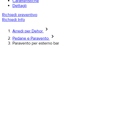
Caratteristiche
Dettagli
Richiedi preventivo
Richiedi Info
keyboard_arrow_right
Arredi per Dehor
keyboard_arrow_right
Pedane e Paravento
Paravento per esterno bar