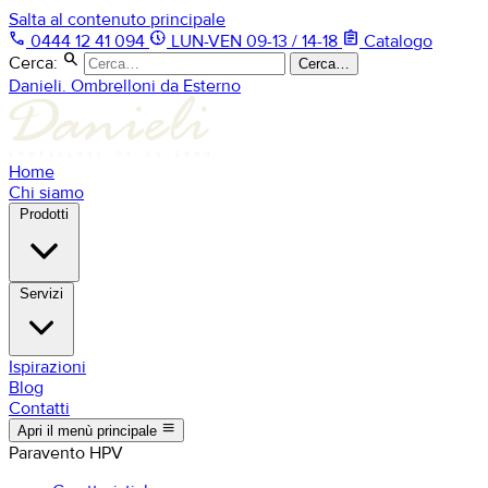
Salta al contenuto principale
phone
nest_clock_farsight_analog
assignment
0444 12 41 094
LUN-VEN 09-13 / 14-18
Catalogo
search
Cerca:
Cerca…
Danieli. Ombrelloni da Esterno
Home
Chi siamo
Prodotti
Servizi
Ispirazioni
Blog
Contatti
menu
Apri il menù principale
Paravento HPV