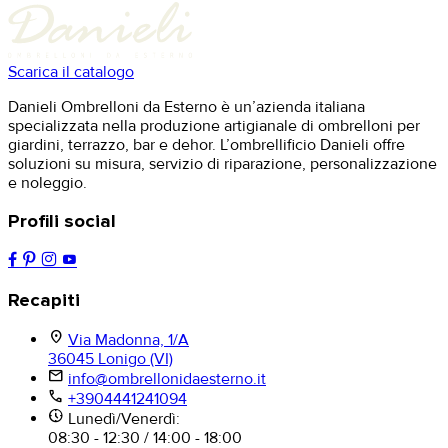
Scarica il catalogo
Danieli Ombrelloni da Esterno è un’azienda italiana
specializzata nella produzione artigianale di ombrelloni per
giardini, terrazzo, bar e dehor. L’ombrellificio Danieli offre
soluzioni su misura, servizio di riparazione, personalizzazione
e noleggio.
Profili social
Recapiti
location_on
Via Madonna, 1/A
36045 Lonigo (VI)
mail
info@ombrellonidaesterno.it
phone
+3904441241094
nest_clock_farsight_analog
Lunedì/Venerdì:
08:30 - 12:30 / 14:00 - 18:00