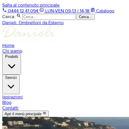
Salta al contenuto principale
phone
nest_clock_farsight_analog
assignment
0444 12 41 094
LUN-VEN 09-13 / 14-18
Catalogo
search
Cerca:
Cerca…
Danieli. Ombrelloni da Esterno
Home
Chi siamo
Prodotti
Servizi
Ispirazioni
Blog
Contatti
menu
Apri il menù principale