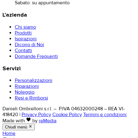
Sabato: su appuntamento
L'azienda
Chi siamo
Prodotti
Ispirazioni
Dicono di Noi
Contatti
Domande Frequenti
Servizi
Personalizzazioni
Riparazioni
Noleggio
Resi e Rimborsi
Danieli Ombrelloni s.r.l. – P.IVA 04632000248 – REA VI-
418420
|
Privacy Policy
Cookie Policy
Termini e condizioni
favorite
Made with
by
reMedia
close
Chiudi menù
Home