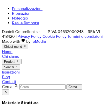
Personalizzazioni
Riparazioni
Noleggio
Resi e Rimborsi
Danieli Ombrelloni s.r.l. – P.IVA 04632000248 – REA VI-
418420
|
Privacy Policy
Cookie Policy
Termini e condizioni
favorite
Made with
by
reMedia
close
Chiudi menù
Home
Chi siamo
keyboard_arrow_right
Prodotti
keyboard_arrow_right
Servizi
Ispirazioni
Blog
Contatti
search
Cerca:
Cerca…
close
Materiale Struttura