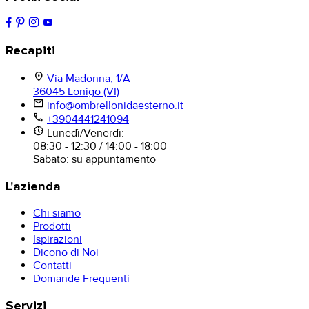
Recapiti
location_on
Via Madonna, 1/A
36045 Lonigo (VI)
mail
info@ombrellonidaesterno.it
phone
+3904441241094
nest_clock_farsight_analog
Lunedì/Venerdì:
08:30 - 12:30 / 14:00 - 18:00
Sabato: su appuntamento
L'azienda
Chi siamo
Prodotti
Ispirazioni
Dicono di Noi
Contatti
Domande Frequenti
Servizi