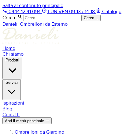
Salta al contenuto principale
phone
nest_clock_farsight_analog
assignment
0444 12 41 094
LUN-VEN 09-13 / 14-18
Catalogo
search
Cerca:
Cerca…
Danieli. Ombrelloni da Esterno
Home
Chi siamo
Prodotti
Servizi
Ispirazioni
Blog
Contatti
menu
Apri il menù principale
Ombrelloni da Giardino