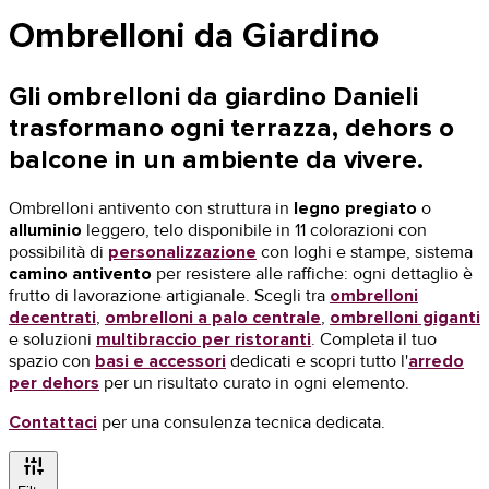
Ombrelloni da Giardino
Gli
ombrelloni da giardino Danieli
trasformano ogni terrazza, dehors o
balcone in un ambiente da vivere.
Ombrelloni antivento con struttura in
legno pregiato
o
alluminio
leggero, telo disponibile in 11 colorazioni con
possibilità di
personalizzazione
con loghi e stampe, sistema
camino antivento
per resistere alle raffiche: ogni dettaglio è
frutto di lavorazione artigianale. Scegli tra
ombrelloni
decentrati
,
ombrelloni a palo centrale
,
ombrelloni giganti
e soluzioni
multibraccio per ristoranti
. Completa il tuo
spazio con
basi e accessori
dedicati e scopri tutto l'
arredo
per dehors
per un risultato curato in ogni elemento.
Contattaci
per una consulenza tecnica dedicata.
instant_mix