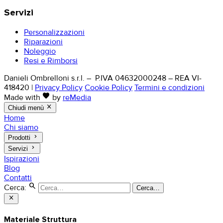
Servizi
Personalizzazioni
Riparazioni
Noleggio
Resi e Rimborsi
Danieli Ombrelloni s.r.l. – P.IVA 04632000248 – REA VI-
418420
|
Privacy Policy
Cookie Policy
Termini e condizioni
favorite
Made with
by
reMedia
close
Chiudi menù
Home
Chi siamo
keyboard_arrow_right
Prodotti
keyboard_arrow_right
Servizi
Ispirazioni
Blog
Contatti
search
Cerca:
Cerca…
close
Materiale Struttura