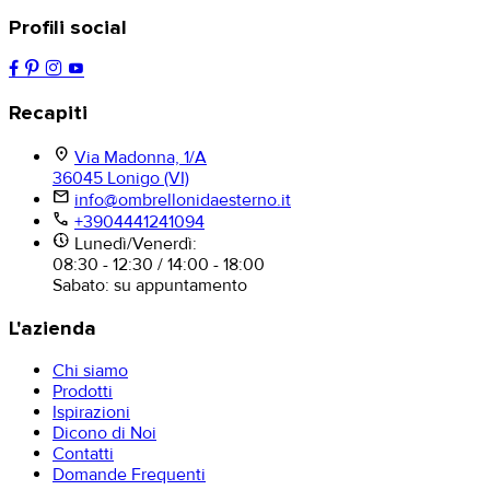
Profili social
Recapiti
location_on
Via Madonna, 1/A
36045 Lonigo (VI)
mail
info@ombrellonidaesterno.it
phone
+3904441241094
nest_clock_farsight_analog
Lunedì/Venerdì:
08:30 - 12:30 / 14:00 - 18:00
Sabato: su appuntamento
L'azienda
Chi siamo
Prodotti
Ispirazioni
Dicono di Noi
Contatti
Domande Frequenti