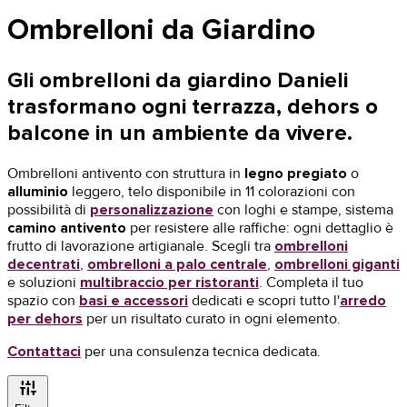
Ombrelloni da Giardino
Gli
ombrelloni da giardino Danieli
trasformano ogni terrazza, dehors o
balcone in un ambiente da vivere.
Ombrelloni antivento con struttura in
legno pregiato
o
alluminio
leggero, telo disponibile in 11 colorazioni con
possibilità di
personalizzazione
con loghi e stampe, sistema
camino antivento
per resistere alle raffiche: ogni dettaglio è
frutto di lavorazione artigianale. Scegli tra
ombrelloni
decentrati
,
ombrelloni a palo centrale
,
ombrelloni giganti
e soluzioni
multibraccio per ristoranti
. Completa il tuo
spazio con
basi e accessori
dedicati e scopri tutto l'
arredo
per dehors
per un risultato curato in ogni elemento.
Contattaci
per una consulenza tecnica dedicata.
instant_mix