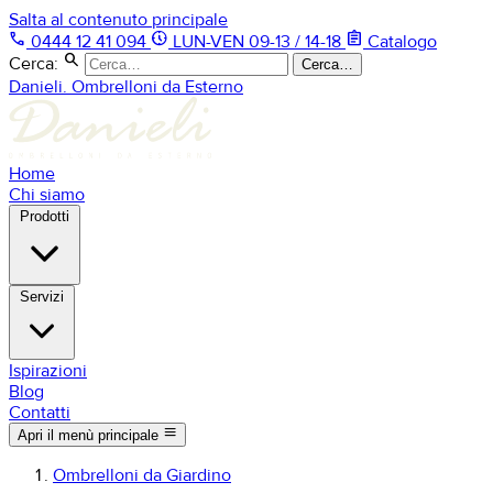
Salta al contenuto principale
phone
nest_clock_farsight_analog
assignment
0444 12 41 094
LUN-VEN 09-13 / 14-18
Catalogo
search
Cerca:
Cerca…
Danieli. Ombrelloni da Esterno
Home
Chi siamo
Prodotti
Servizi
Ispirazioni
Blog
Contatti
menu
Apri il menù principale
Ombrelloni da Giardino