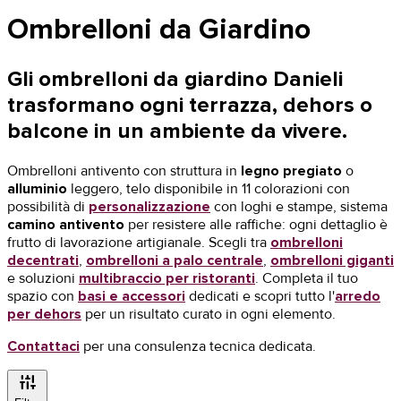
Ombrelloni da Giardino
Gli
ombrelloni da giardino Danieli
trasformano ogni terrazza, dehors o
balcone in un ambiente da vivere.
Ombrelloni antivento con struttura in
legno pregiato
o
alluminio
leggero, telo disponibile in 11 colorazioni con
possibilità di
personalizzazione
con loghi e stampe, sistema
camino antivento
per resistere alle raffiche: ogni dettaglio è
frutto di lavorazione artigianale. Scegli tra
ombrelloni
decentrati
,
ombrelloni a palo centrale
,
ombrelloni giganti
e soluzioni
multibraccio per ristoranti
. Completa il tuo
spazio con
basi e accessori
dedicati e scopri tutto l'
arredo
per dehors
per un risultato curato in ogni elemento.
Contattaci
per una consulenza tecnica dedicata.
instant_mix