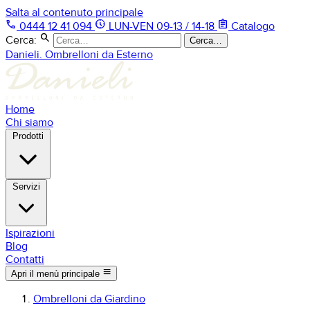
Salta al contenuto principale
phone
nest_clock_farsight_analog
assignment
0444 12 41 094
LUN-VEN 09-13 / 14-18
Catalogo
search
Cerca:
Cerca…
Danieli. Ombrelloni da Esterno
Home
Chi siamo
Prodotti
Servizi
Ispirazioni
Blog
Contatti
menu
Apri il menù principale
Ombrelloni da Giardino