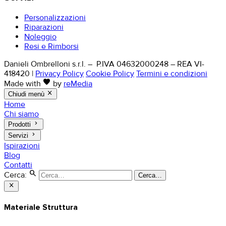
Personalizzazioni
Riparazioni
Noleggio
Resi e Rimborsi
Danieli Ombrelloni s.r.l. – P.IVA 04632000248 – REA VI-
418420
|
Privacy Policy
Cookie Policy
Termini e condizioni
favorite
Made with
by
reMedia
close
Chiudi menù
Home
Chi siamo
keyboard_arrow_right
Prodotti
keyboard_arrow_right
Servizi
Ispirazioni
Blog
Contatti
search
Cerca:
Cerca…
close
Materiale Struttura