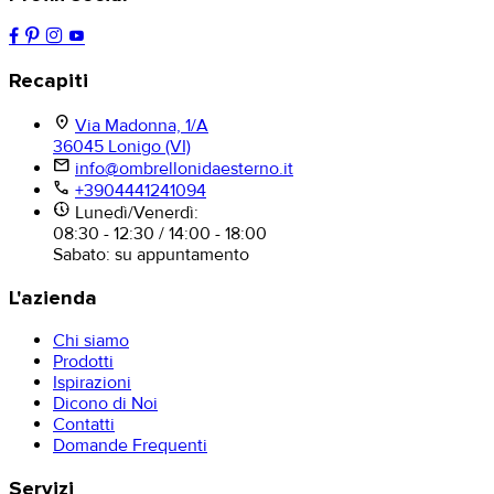
Recapiti
location_on
Via Madonna, 1/A
36045 Lonigo (VI)
mail
info@ombrellonidaesterno.it
phone
+3904441241094
nest_clock_farsight_analog
Lunedì/Venerdì:
08:30 - 12:30 / 14:00 - 18:00
Sabato: su appuntamento
L'azienda
Chi siamo
Prodotti
Ispirazioni
Dicono di Noi
Contatti
Domande Frequenti
Servizi