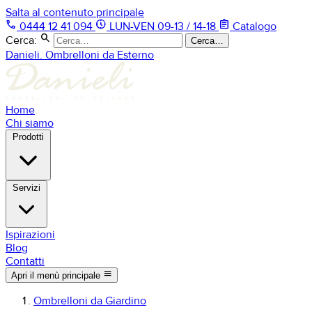
Salta al contenuto principale
phone
nest_clock_farsight_analog
assignment
0444 12 41 094
LUN-VEN 09-13 / 14-18
Catalogo
search
Cerca:
Cerca…
Danieli. Ombrelloni da Esterno
Home
Chi siamo
Prodotti
Servizi
Ispirazioni
Blog
Contatti
menu
Apri il menù principale
Ombrelloni da Giardino