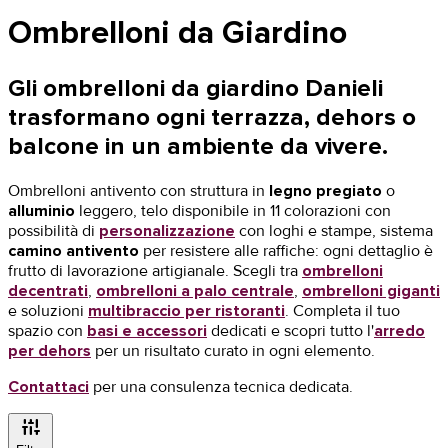
Ombrelloni da Giardino
Gli
ombrelloni da giardino Danieli
trasformano ogni terrazza, dehors o
balcone in un ambiente da vivere.
Ombrelloni antivento con struttura in
legno pregiato
o
alluminio
leggero, telo disponibile in 11 colorazioni con
possibilità di
personalizzazione
con loghi e stampe, sistema
camino antivento
per resistere alle raffiche: ogni dettaglio è
frutto di lavorazione artigianale. Scegli tra
ombrelloni
decentrati
,
ombrelloni a palo centrale
,
ombrelloni giganti
e soluzioni
multibraccio per ristoranti
. Completa il tuo
spazio con
basi e accessori
dedicati e scopri tutto l'
arredo
per dehors
per un risultato curato in ogni elemento.
Contattaci
per una consulenza tecnica dedicata.
instant_mix