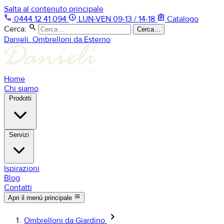
Salta al contenuto principale
phone
nest_clock_farsight_analog
assignment
0444 12 41 094
LUN-VEN 09-13 / 14-18
Catalogo
search
Cerca:
Cerca…
Danieli. Ombrelloni da Esterno
Home
Chi siamo
Prodotti
Servizi
Ispirazioni
Blog
Contatti
menu
Apri il menù principale
keyboard_arrow_right
Ombrelloni da Giardino