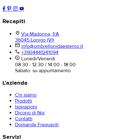
Recapiti
location_on
Via Madonna, 1/A
36045 Lonigo (VI)
mail
info@ombrellonidaesterno.it
phone
+3904441241094
nest_clock_farsight_analog
Lunedì/Venerdì:
08:30 - 12:30 / 14:00 - 18:00
Sabato: su appuntamento
L'azienda
Chi siamo
Prodotti
Ispirazioni
Dicono di Noi
Contatti
Domande Frequenti
Servizi