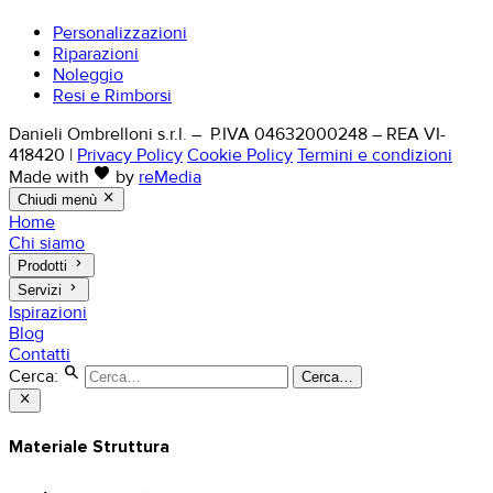
Personalizzazioni
Riparazioni
Noleggio
Resi e Rimborsi
Danieli Ombrelloni s.r.l. – P.IVA 04632000248 – REA VI-
418420
|
Privacy Policy
Cookie Policy
Termini e condizioni
favorite
Made with
by
reMedia
close
Chiudi menù
Home
Chi siamo
keyboard_arrow_right
Prodotti
keyboard_arrow_right
Servizi
Ispirazioni
Blog
Contatti
search
Cerca:
Cerca…
close
Materiale Struttura