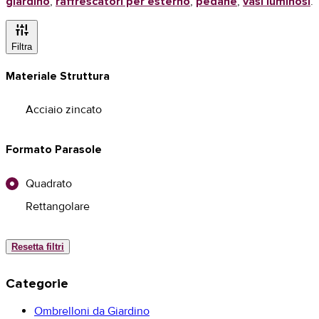
giardino
,
raffrescatori per esterno
,
pedane
,
vasi luminosi
.
instant_mix
Filtra
Materiale Struttura
Acciaio zincato
Formato Parasole
Quadrato
Rettangolare
Resetta filtri
Categorie
Ombrelloni da Giardino